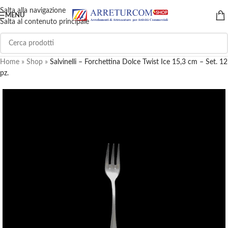
Salta alla navigazione
MENU
Salta al contenuto principale
Home
»
Shop
»
Salvinelli – Forchettina Dolce Twist Ice 15,3 cm – Set. 12
pz.