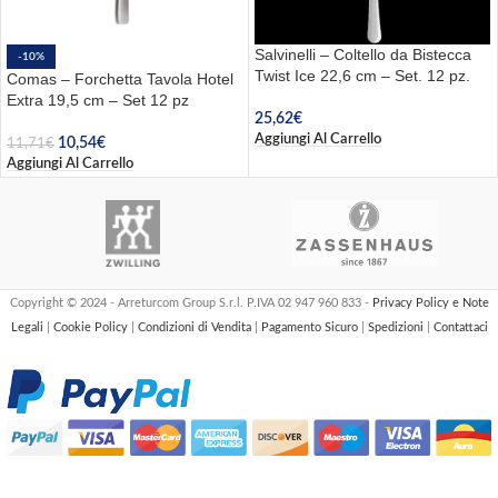
Salvinelli – Coltello da Bistecca
-10%
Twist Ice 22,6 cm – Set. 12 pz.
Comas – Forchetta Tavola Hotel
Extra 19,5 cm – Set 12 pz
25,62
€
Aggiungi Al Carrello
10,54
€
11,71
€
Aggiungi Al Carrello
Copyright © 2024 - Arreturcom Group S.r.l. P.IVA 02 947 960 833 -
Privacy Policy e Note
Legali
|
Cookie Policy
|
Condizioni di Vendita
|
Pagamento Sicuro
|
Spedizioni
|
Contattaci