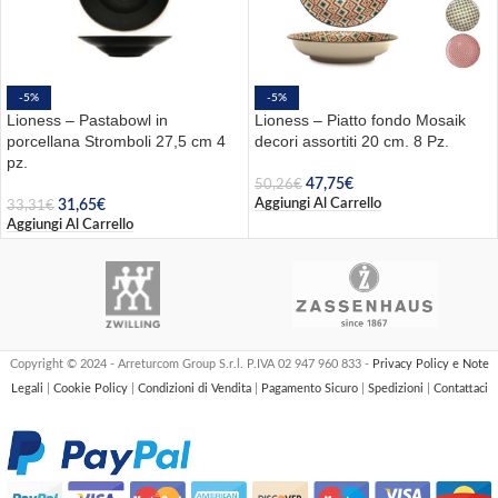
-5%
-5%
Lioness – Pastabowl in
Lioness – Piatto fondo Mosaik
porcellana Stromboli 27,5 cm 4
decori assortiti 20 cm. 8 Pz.
pz.
47,75
€
50,26
€
Aggiungi Al Carrello
31,65
€
33,31
€
Aggiungi Al Carrello
Copyright © 2024 - Arreturcom Group S.r.l. P.IVA 02 947 960 833 -
Privacy Policy e Note
Legali
|
Cookie Policy
|
Condizioni di Vendita
|
Pagamento Sicuro
|
Spedizioni
|
Contattaci