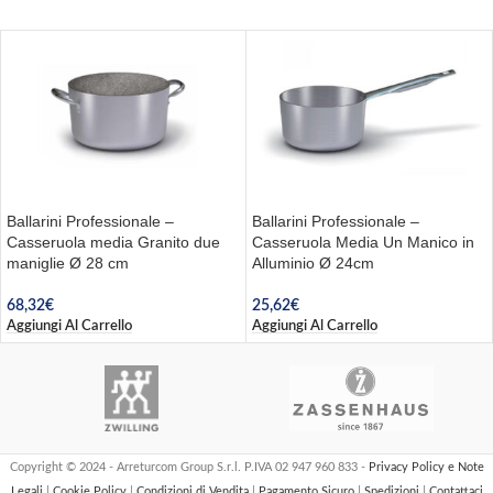
Ballarini Professionale –
Ballarini Professionale –
Casseruola media Granito due
Casseruola Media Un Manico in
maniglie Ø 28 cm
Alluminio Ø 24cm
68,32
€
25,62
€
Aggiungi Al Carrello
Aggiungi Al Carrello
Copyright © 2024 - Arreturcom Group S.r.l. P.IVA 02 947 960 833 -
Privacy Policy e Note
Legali
|
Cookie Policy
|
Condizioni di Vendita
|
Pagamento Sicuro
|
Spedizioni
|
Contattaci