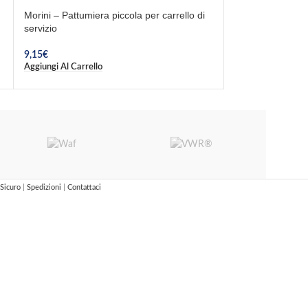
Morini – Pattumiera piccola per carrello di
Sirman – Carrello
servizio
vasche
9,15
€
195,20
€
Aggiungi Al Carrello
Aggiungi Al Carrel
Sicuro
|
Spedizioni
|
Contattaci