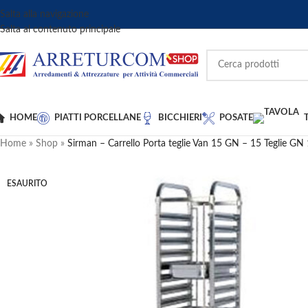
Salta alla navigazione
Salta al contenuto principale
HOME
PIATTI PORCELLANE
BICCHIERI
POSATE
Home
»
Shop
»
Sirman – Carrello Porta teglie Van 15 GN – 15 Teglie GN
ESAURITO