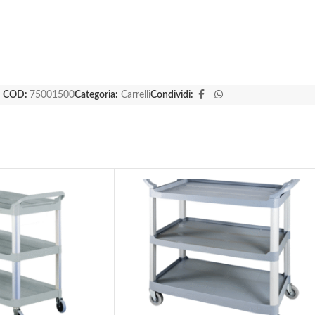
COD:
75001500
Categoria:
Carrelli
Condividi: