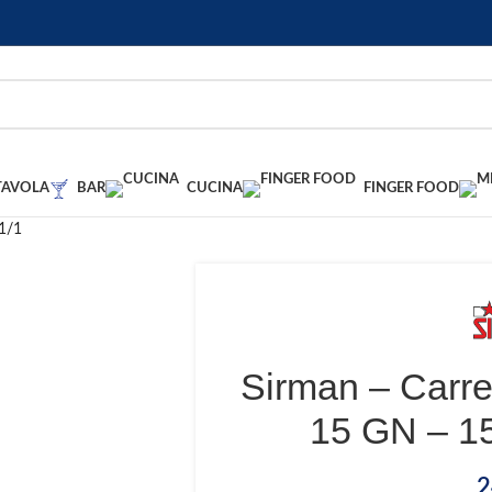
TAVOLA
BAR
CUCINA
FINGER FOOD
 1/1
Sirman – Carrel
15 GN – 15
2