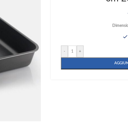
Dimensio
-
+
AGGIUN