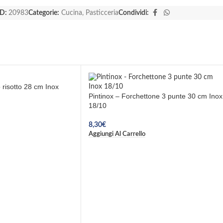
D:
20983
Categorie:
Cucina
,
Pasticceria
Condividi:
 risotto 28 cm Inox
Pintinox – Forchettone 3 punte 30 cm Inox
18/10
8,30
€
Aggiungi Al Carrello