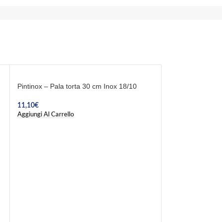
Pintinox – Pala torta 30 cm Inox 18/10
11,10
€
Aggiungi Al Carrello
-5%
ESAURITO
Sanelli – Coltel
10,09
€
10,61
€