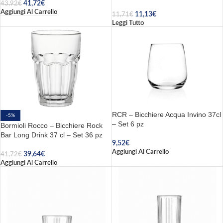
41,72
€
43,92
€
Aggiungi Al Carrello
11,13
€
11,71
€
Leggi Tutto
RCR – Bicchiere Acqua Invino 37cl
-5%
– Set 6 pz
Bormioli Rocco – Bicchiere Rock
Bar Long Drink 37 cl – Set 36 pz
9,52
€
Aggiungi Al Carrello
39,64
€
41,72
€
Aggiungi Al Carrello