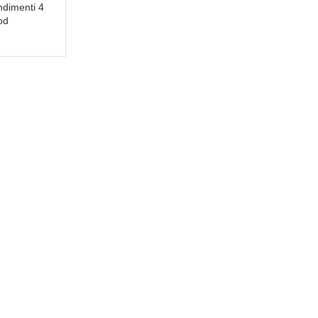
ndimenti 4
od