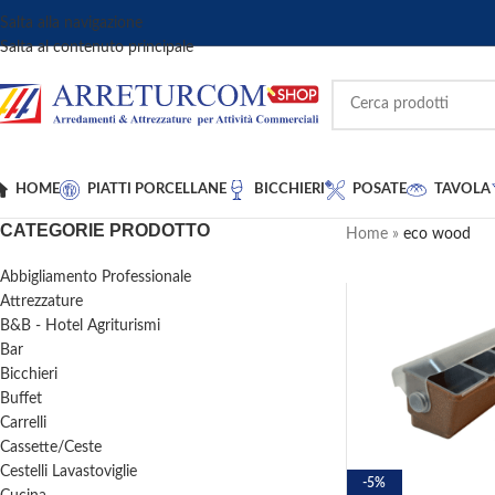
Salta alla navigazione
Salta al contenuto principale
HOME
PIATTI PORCELLANE
BICCHIERI
POSATE
TAVOLA
CATEGORIE PRODOTTO
Home
»
eco wood
Abbigliamento Professionale
Attrezzature
B&B - Hotel Agriturismi
Bar
Bicchieri
Buffet
Carrelli
Cassette/Ceste
Cestelli Lavastoviglie
-5%