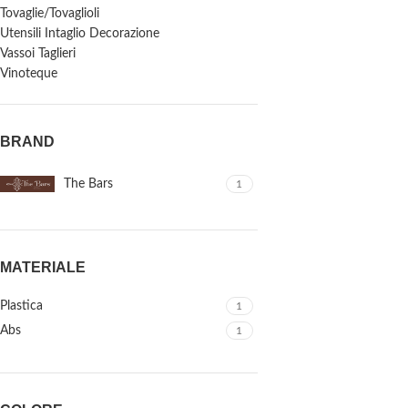
Tovaglie/Tovaglioli
Utensili Intaglio Decorazione
Vassoi Taglieri
Vinoteque
BRAND
The Bars
1
MATERIALE
Plastica
1
Abs
1