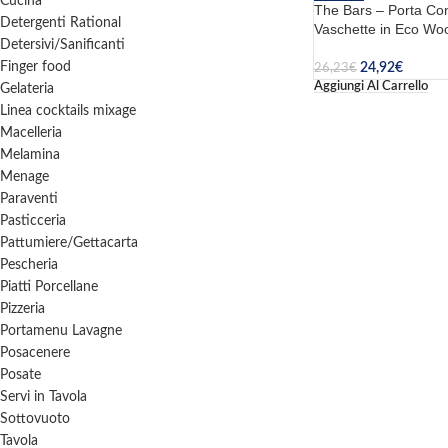
Cucina
The Bars – Porta Co
Detergenti Rational
Vaschette in Eco Wo
Detersivi/Sanificanti
Finger food
24,92
€
26,23
€
Aggiungi Al Carrello
Gelateria
Linea cocktails mixage
Macelleria
Melamina
Menage
Paraventi
Pasticceria
Pattumiere/Gettacarta
Pescheria
Piatti Porcellane
Pizzeria
Portamenu Lavagne
Posacenere
Posate
Servi in Tavola
Sottovuoto
Tavola