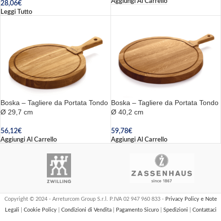
Aggiungi Al Carrello
28,06
€
Leggi Tutto
Boska – Tagliere da Portata Tondo
Boska – Tagliere da Portata Tondo
Ø 29,7 cm
Ø 40,2 cm
56,12
€
59,78
€
Aggiungi Al Carrello
Aggiungi Al Carrello
Copyright © 2024 - Arreturcom Group S.r.l. P.IVA 02 947 960 833 -
Privacy Policy e Note
Legali
|
Cookie Policy
|
Condizioni di Vendita
|
Pagamento Sicuro
|
Spedizioni
|
Contattaci