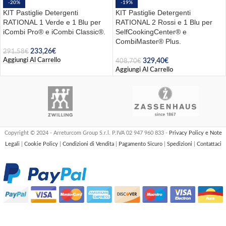
-20%
-19%
KIT Pastiglie Detergenti
KIT Pastiglie Detergenti
RATIONAL 1 Verde e 1 Blu per
RATIONAL 2 Rossi e 1 Blu per
iCombi Pro® e iCombi Classic®.
SelfCookingCenter® e
CombiMaster® Plus.
233,26
€
291,58
€
Aggiungi Al Carrello
329,40
€
408,70
€
Aggiungi Al Carrello
Copyright © 2024 - Arreturcom Group S.r.l. P.IVA 02 947 960 833 -
Privacy Policy e Note
Legali
|
Cookie Policy
|
Condizioni di Vendita
|
Pagamento Sicuro
|
Spedizioni
|
Contattaci