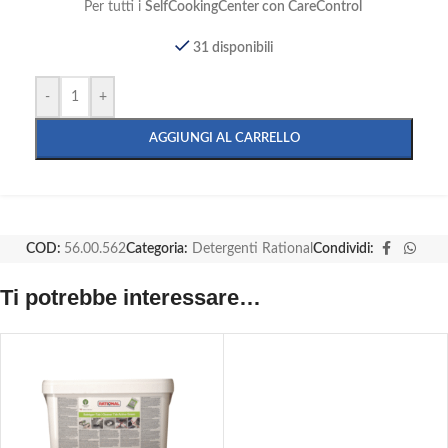
Per tutti i
SelfCookingCenter con CareControl
31 disponibili
-
+
AGGIUNGI AL CARRELLO
COD:
56.00.562
Categoria:
Detergenti Rational
Condividi:
Ti potrebbe interessare…