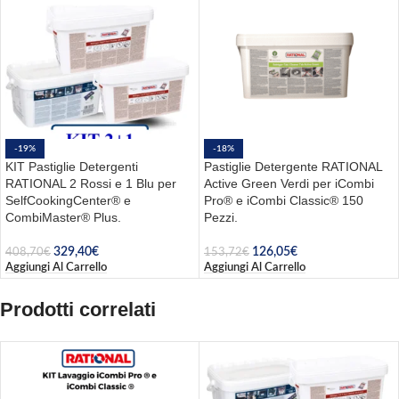
-19%
-18%
KIT Pastiglie Detergenti
Pastiglie Detergente RATIONAL
RATIONAL 2 Rossi e 1 Blu per
Active Green Verdi per iCombi
SelfCookingCenter® e
Pro® e iCombi Classic® 150
CombiMaster® Plus.
Pezzi.
329,40
€
126,05
€
408,70
€
153,72
€
Aggiungi Al Carrello
Aggiungi Al Carrello
Prodotti correlati