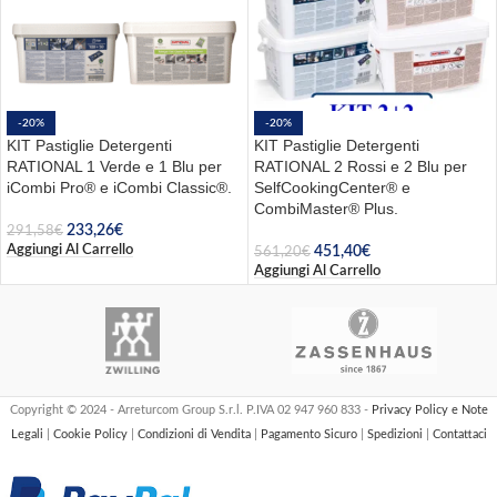
-20%
-20%
KIT Pastiglie Detergenti
KIT Pastiglie Detergenti
RATIONAL 1 Verde e 1 Blu per
RATIONAL 2 Rossi e 2 Blu per
iCombi Pro® e iCombi Classic®.
SelfCookingCenter® e
CombiMaster® Plus.
233,26
€
291,58
€
Aggiungi Al Carrello
451,40
€
561,20
€
Aggiungi Al Carrello
Copyright © 2024 - Arreturcom Group S.r.l. P.IVA 02 947 960 833 -
Privacy Policy e Note
Legali
|
Cookie Policy
|
Condizioni di Vendita
|
Pagamento Sicuro
|
Spedizioni
|
Contattaci