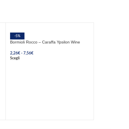
-5%
Bormioli Rocco – Caraffa Ypsilon Wine
2,26
€
-
7,56
€
Scegli
-10%
Le Coq – Bottigli
6,70
€
7,44
€
Aggiungi Al Carrel