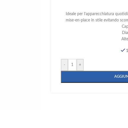
Ideale per l’apparecchiatura quotidi
mise-en-place in stile evitando scom
Cap
Di
Alt
1
-
+
AGGIUN