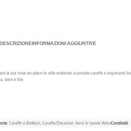
DESCRIZIONE
INFORMAZIONI AGGIUNTIVE
are la tua mise-en-place in stile evitando scomode caraffe e inquinanti bott
a, latte e thé.
orie:
Caraffe e Bollitori
,
Caraffe/Decanter
,
Servi in tavola Vetro
Condividi: