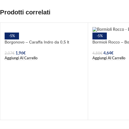
Prodotti correlati
-5%
-5%
Borgonovo – Caraffa Indro da 0,5 lt
Bormioli Rocco – Bot
1,96
€
4,64
€
2,07
€
4,88
€
Aggiungi Al Carrello
Aggiungi Al Carrello