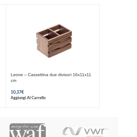
Leone – Cassettina due divisori 16x11x11
Leone – Formag
cm
11,26
€
Aggiungi Al Carrel
10,37
€
Aggiungi Al Carrello