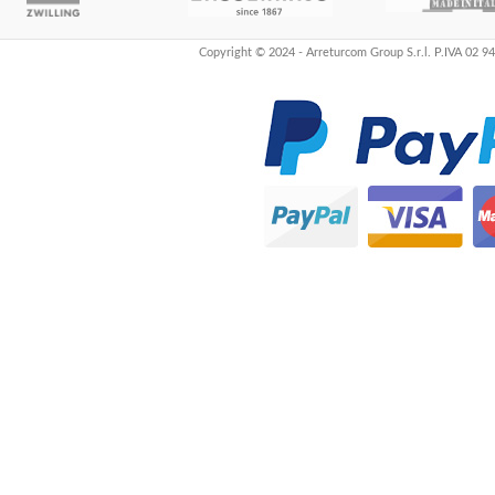
Copyright © 2024 - Arreturcom Group S.r.l. P.IVA 02 9