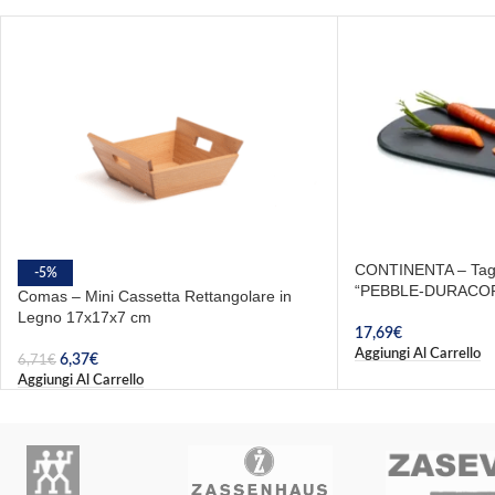
CONTINENTA – Tagli
-5%
“PEBBLE-DURACORE
Comas – Mini Cassetta Rettangolare in
Legno 17x17x7 cm
17,69
€
Aggiungi Al Carrello
6,37
€
6,71
€
Aggiungi Al Carrello