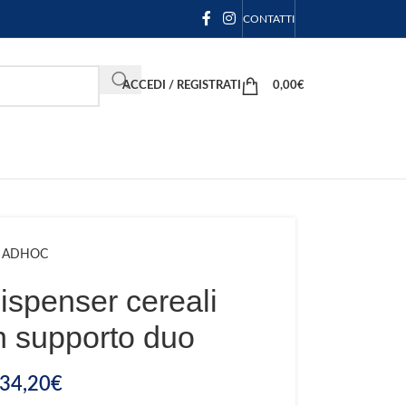
CONTATTI
ACCEDI / REGISTRATI
0,00
€
ADHOC
spenser cereali
n supporto duo
34,20
€