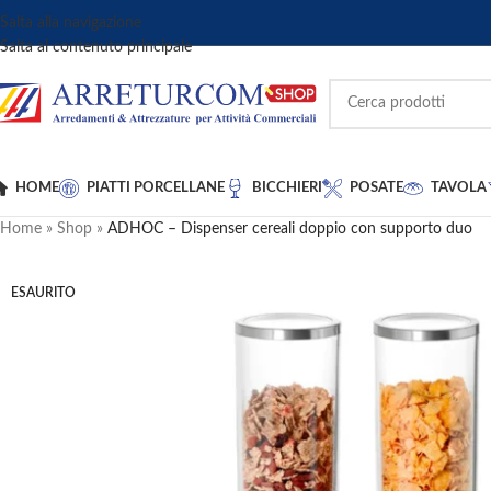
Salta alla navigazione
Salta al contenuto principale
HOME
PIATTI PORCELLANE
BICCHIERI
POSATE
TAVOLA
Home
»
Shop
»
ADHOC – Dispenser cereali doppio con supporto duo
ESAURITO