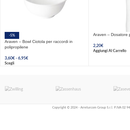
Araven – Dosatore p
-5%
Araven – Bowl Ciotola per raccordi in
2,20
€
polipropilene
Aggiungi Al Carrello
3,60
€
-
6,95
€
Scegli
Copyright © 2024 - Arreturcom Group S.r.l. P.IVA 02 9