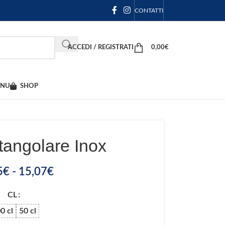
CONTATTI
ACCEDI / REGISTRATI
0,00
€
ENU
SHOP
tangolare Inox
5
€
-
15,07
€
CL
0 cl
50 cl