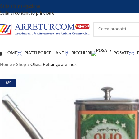
Salta alla navigazione
Salta al contenuto principale
HOME
PIATTI PORCELLANE
BICCHIERI
POSATE
Home
»
Shop
»
Oliera Rettangolare Inox
-5%