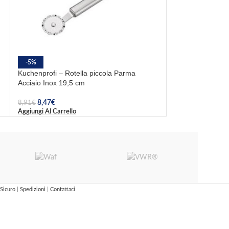
-5%
-5%
Kuchenprofi – Rotella piccola Parma
MGP – Guanti Ant
Acciaio Inox 19,5 cm
Aramidico 48 c
8,47
€
46,36
€
8,91
€
48,80
€
Aggiungi Al Carrello
Aggiungi Al Carrel
Sicuro
|
Spedizioni
|
Contattaci