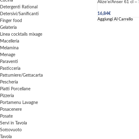
Cucina
Alize’e/Anser 61 cl –
Detergenti Rational
16,84
€
Detersivi/Sanificanti
Aggiungi Al Carrello
Finger food
Gelateria
Linea cocktails mixage
Macelleria
Melamina
Menage
Paraventi
Pasticceria
Pattumiere/Gettacarta
Pescheria
Piatti Porcellane
Pizzeria
Portamenu Lavagne
Posacenere
Posate
Servi in Tavola
Sottovuoto
Tavola