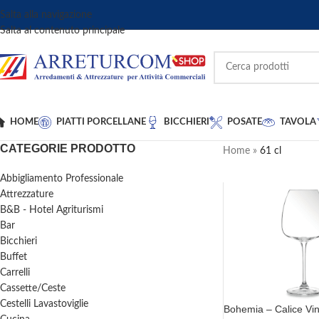
Salta alla navigazione
Salta al contenuto principale
HOME
PIATTI PORCELLANE
BICCHIERI
POSATE
TAVOLA
CATEGORIE PRODOTTO
Home
»
61 cl
Abbigliamento Professionale
Attrezzature
B&B - Hotel Agriturismi
Bar
Bicchieri
Buffet
Carrelli
Cassette/Ceste
Cestelli Lavastoviglie
Bohemia – Calice Vi