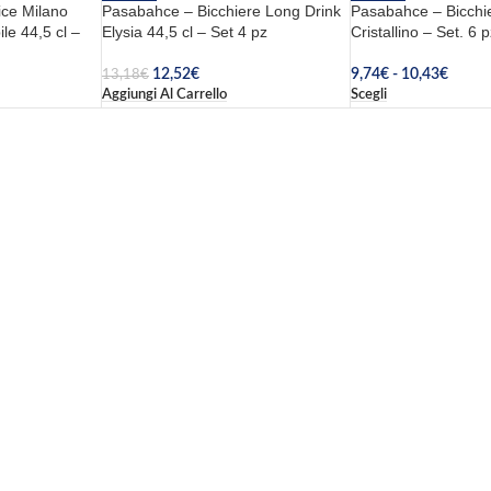
ice Milano
Pasabahce – Bicchiere Long Drink
Pasabahce – Bicchi
le 44,5 cl –
Elysia 44,5 cl – Set 4 pz
Cristallino – Set. 6 p
12,52
€
9,74
€
-
10,43
€
13,18
€
Aggiungi Al Carrello
Scegli