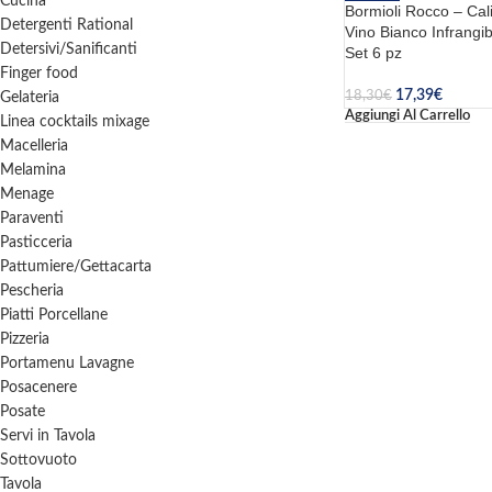
Cucina
Bormioli Rocco – Cal
Detergenti Rational
Vino Bianco Infrangibi
Detersivi/Sanificanti
Set 6 pz
Finger food
17,39
€
18,30
€
Gelateria
Aggiungi Al Carrello
Linea cocktails mixage
Macelleria
Melamina
Menage
Paraventi
Pasticceria
Pattumiere/Gettacarta
Pescheria
Piatti Porcellane
Pizzeria
Portamenu Lavagne
Posacenere
Posate
Servi in Tavola
Sottovuoto
Tavola