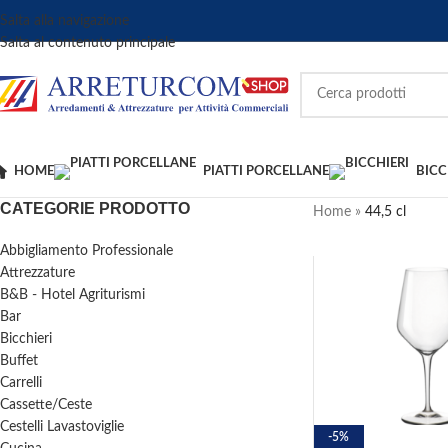
Salta alla navigazione
Salta al contenuto principale
HOME
PIATTI PORCELLANE
BICC
CATEGORIE PRODOTTO
Home
»
44,5 cl
Abbigliamento Professionale
Attrezzature
B&B - Hotel Agriturismi
Bar
Bicchieri
Buffet
Carrelli
Cassette/Ceste
Cestelli Lavastoviglie
-5%