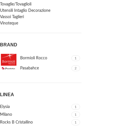
Tovaglie/Tovaglioli
Utensili Intaglio Decorazione
Vassoi Taglieri
Vinoteque
BRAND
Bormioli Rocco
1
Pasabahce
2
LINEA
Elysia
1
Milano
1
Rocks B Cristallino
1