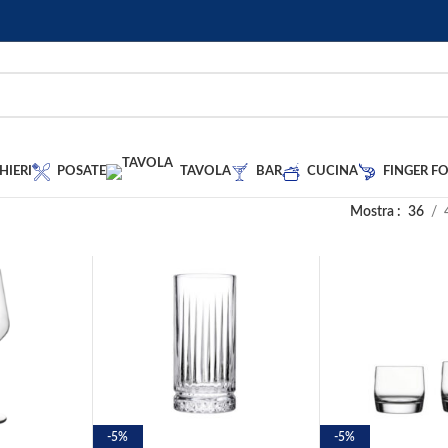
HIERI
POSATE
TAVOLA
BAR
CUCINA
FINGER F
Mostra
36
-5%
-5%