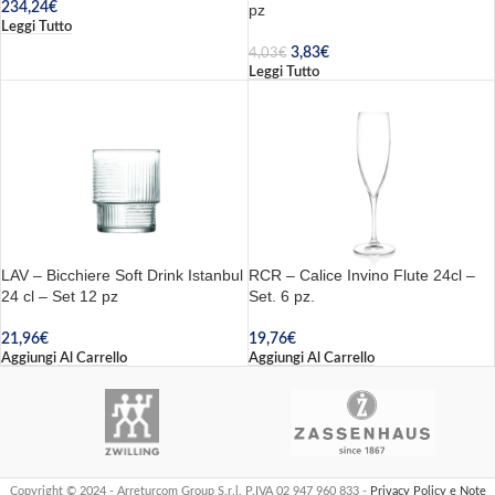
234,24
€
pz
Leggi Tutto
3,83
€
4,03
€
Leggi Tutto
LAV – Bicchiere Soft Drink Istanbul
RCR – Calice Invino Flute 24cl –
24 cl – Set 12 pz
Set. 6 pz.
21,96
€
19,76
€
Aggiungi Al Carrello
Aggiungi Al Carrello
Copyright © 2024 - Arreturcom Group S.r.l. P.IVA 02 947 960 833 -
Privacy Policy e Note